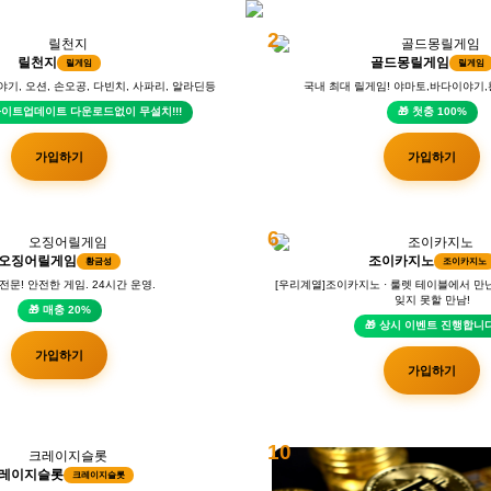
2
릴천지
골드몽릴게임
릴게임
릴게임
기, 오션, 손오공, 다빈치, 사파리, 알라딘등
국내 최대 릴게임! 야마토,바다이야기,
 사이트업데이트 다운로드없이 무설치!!!
🎁 첫충 100%
가입하기
가입하기
6
오징어릴게임
조이카지노
황금성
조이카지노
전문! 안전한 게임. 24시간 운영.
[우리계열]조이카지노 · 룰렛 테이블에서 만
잊지 못할 만남!
🎁 매충 20%
🎁 상시 이벤트 진행합니다
가입하기
가입하기
10
레이지슬롯
크레이지슬롯