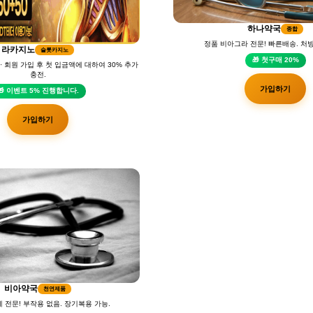
하나약국
종합
정품 비아그라 전문! 빠른배송. 처
라카지노
슬롯카지노
🎁 첫구매 20%
· 회원 가입 후 첫 입금액에 대하여 30% 추가
충전.
가입하기
🎁 이벤트 5% 진행합니다.
가입하기
비아약국
천연제품
 전문! 부작용 없음. 장기복용 가능.