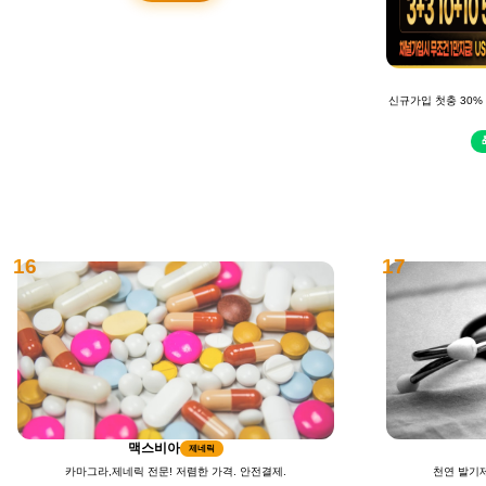
신규가입 첫충 30% 
16
17
맥스비아
제네릭
카마그라,제네릭 전문! 저렴한 가격. 안전결제.
천연 발기제