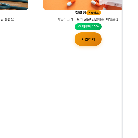
정력원
시알리스
방전 불필요.
시알리스,레비트라 전문! 당일배송. 비밀포장.
🎁 재구매 15%
가입하기